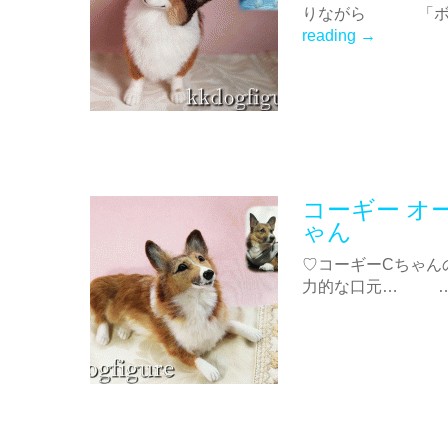
りながら 「ボク
reading
→
コーギー オ
ゃん
♡コーギーCち
力的な口元… 