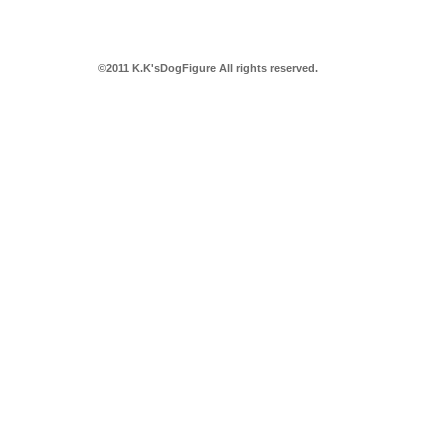
©2011 K.K'sDogFigure All rights reserved.