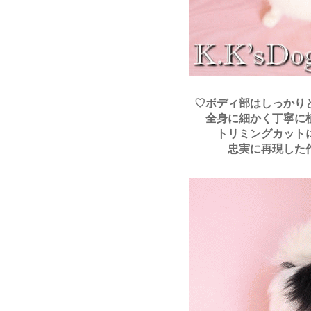
♡ボディ部はしっかり
全身に細かく丁寧に
トリミングカットに
忠実に再現した作