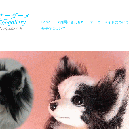
オーダーメ
品gallery
Home
♥お問い合わせ♥
オーダーメイドについて
アルなぬいぐる
著作権について