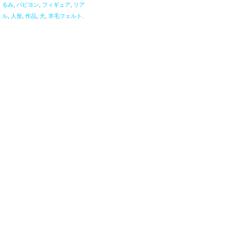
るみ
,
パピヨン
,
フィギュア
,
リア
ル
,
人形
,
作品
,
犬
,
羊毛フェルト
.