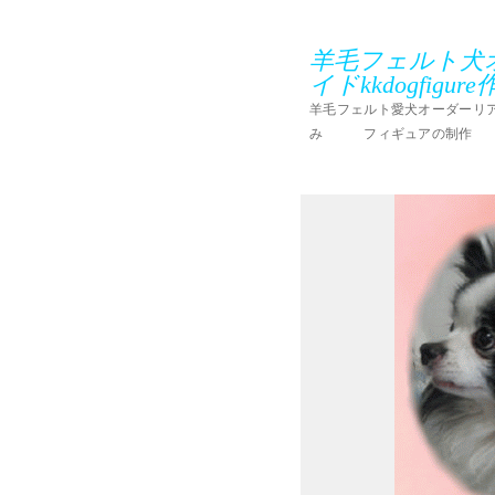
羊毛フェルト犬
イドkkdogfigure作
羊毛フェルト愛犬オーダーリ
み フィギュアの制作